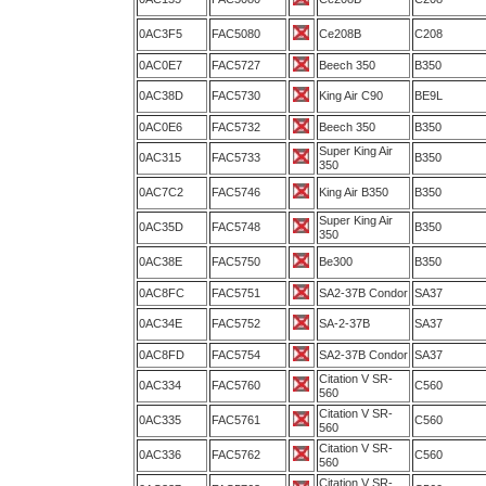
0AC3F5
FAC5080
Ce208B
C208
0AC0E7
FAC5727
Beech 350
B350
0AC38D
FAC5730
King Air C90
BE9L
0AC0E6
FAC5732
Beech 350
B350
Super King Air
0AC315
FAC5733
B350
350
0AC7C2
FAC5746
King Air B350
B350
Super King Air
0AC35D
FAC5748
B350
350
0AC38E
FAC5750
Be300
B350
0AC8FC
FAC5751
SA2-37B Condor
SA37
0AC34E
FAC5752
SA-2-37B
SA37
0AC8FD
FAC5754
SA2-37B Condor
SA37
Citation V SR-
0AC334
FAC5760
C560
560
Citation V SR-
0AC335
FAC5761
C560
560
Citation V SR-
0AC336
FAC5762
C560
560
Citation V SR-