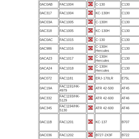
0AC0AB
FAC1004
C-130
C130
0AC317
FAC1004
KC-130H
C130
0AC03A
FAC1005
C-130H
C130
0AC318
FAC1005
KC-130H
C130
0AC0AC
FAC1015
C-130
C130
C-130H
0AC986
FAC1016
C130
Hercules
C-130H
0ACA23
FAC1017
C130
Hercules
C-130H
0ACA24
FAC1018
C130
Hercules
0AC072
FAC1181
ERJ-170LR
E75L
FAC1191/HK-
0AC19A
ATR 42-500
AT45
4979
FAC1193/HK-
0AC332
ATR 42-600
AT46
5129
FAC1194/HK-
0AC345
ATR 42-600
AT46
5130
0AC11B
FAC1201
KC-137
B707
0AC036
FAC1202
B727-2X3F
B722