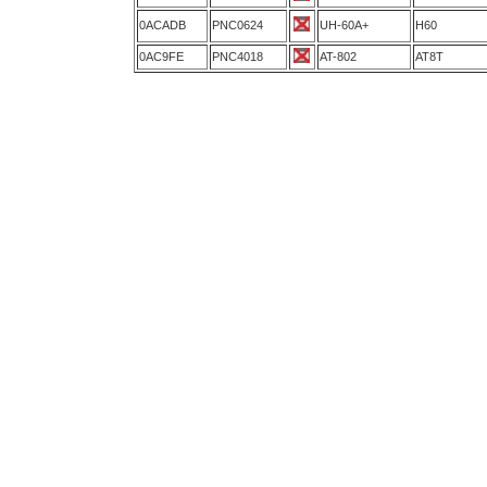
0ACADB
PNC0624
UH-60A+
H60
0AC9FE
PNC4018
AT-802
AT8T