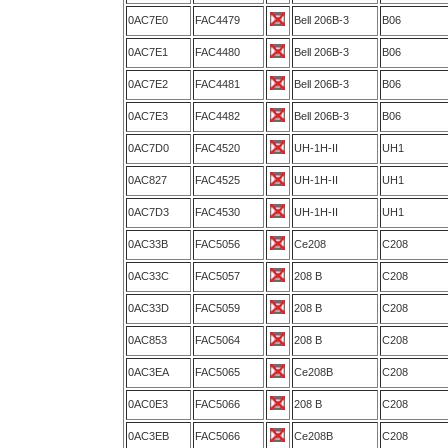
0AC7E0
FAC4479
Bell 206B-3
B06
0AC7E1
FAC4480
Bell 206B-3
B06
0AC7E2
FAC4481
Bell 206B-3
B06
0AC7E3
FAC4482
Bell 206B-3
B06
0AC7D0
FAC4520
UH-1H-II
UH1
0AC827
FAC4525
UH-1H-II
UH1
0AC7D3
FAC4530
UH-1H-II
UH1
0AC33B
FAC5056
Ce208
C208
0AC33C
FAC5057
208 B
C208
0AC33D
FAC5059
208 B
C208
0AC853
FAC5064
208 B
C208
0AC3EA
FAC5065
Ce208B
C208
0AC0E3
FAC5066
208 B
C208
0AC3EB
FAC5066
Ce208B
C208