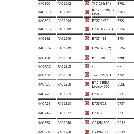
0AC10C
FAC1202
767-2J6(ER)
B762
KC-767-200ER
0AC3C3
FAC1202
B762
MMTT
0AC3C2
FAC1204
B727-2X3F
B722
0AC3C5
FAC1208
B737-4S3(SF)
B734
0AC182
FAC1209
B737-46B
B734
0AC3C4
FAC1209
B737-46B(C)
B734
0AC198
FAC1215
ERJ-135
E35L
0ACFAC
FAC1215
-
---
0AC322
FAC1216
737-4S3(SF)
B734
ERJ-135BJ
0ACA03
FAC1218
E35L
Legacy 600
0ACA78
FAC1219
B737-732
B737
0ACA79
FAC1220
B737-732
B737
0ACAA7
FAC1222
B737-732
B737
0AC863
FAC1256
C212M-300
C212
0AC865
FAC1258
C212M-300
C212