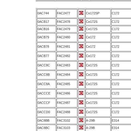
0AC744
FAC2477
Ce172SP
C172
0ACB17
FAC2478
Ce172S
C172
0ACB16
FAC2479
Ce172S
C172
0ACB79
FAC2480
Ce172
C172
0ACB78
FAC2481
Ce172
C172
0ACB77
FAC2482
Ce172
C172
0ACC8C
FAC2483
Ce172S
C172
0ACC8B
FAC2484
Ce172S
C172
0ACC8A
FAC2485
Ce172S
C172
0ACCCE
FAC2486
Ce172S
C172
0ACCCF
FAC2487
Ce172S
C172
0ACCD0
FAC2488
Ce172S
C172
0AC8BB
FAC3102
A-29B
E314
0AC8BC
FAC3103
A-29B
E314