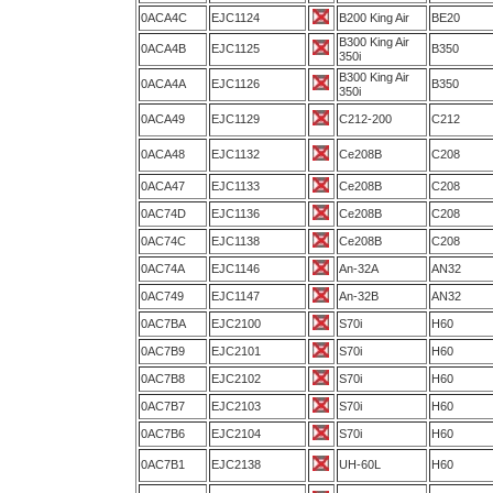
0ACA4C
EJC1124
B200 King Air
BE20
B300 King Air
0ACA4B
EJC1125
B350
350i
B300 King Air
0ACA4A
EJC1126
B350
350i
0ACA49
EJC1129
C212-200
C212
0ACA48
EJC1132
Ce208B
C208
0ACA47
EJC1133
Ce208B
C208
0AC74D
EJC1136
Ce208B
C208
0AC74C
EJC1138
Ce208B
C208
0AC74A
EJC1146
An-32A
AN32
0AC749
EJC1147
An-32B
AN32
0AC7BA
EJC2100
S70i
H60
0AC7B9
EJC2101
S70i
H60
0AC7B8
EJC2102
S70i
H60
0AC7B7
EJC2103
S70i
H60
0AC7B6
EJC2104
S70i
H60
0AC7B1
EJC2138
UH-60L
H60