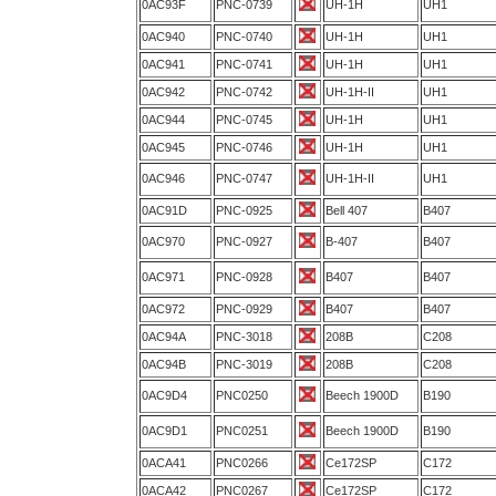
0AC93F
PNC-0739
UH-1H
UH1
0AC940
PNC-0740
UH-1H
UH1
0AC941
PNC-0741
UH-1H
UH1
0AC942
PNC-0742
UH-1H-II
UH1
0AC944
PNC-0745
UH-1H
UH1
0AC945
PNC-0746
UH-1H
UH1
0AC946
PNC-0747
UH-1H-II
UH1
0AC91D
PNC-0925
Bell 407
B407
0AC970
PNC-0927
B-407
B407
0AC971
PNC-0928
B407
B407
0AC972
PNC-0929
B407
B407
0AC94A
PNC-3018
208B
C208
0AC94B
PNC-3019
208B
C208
0AC9D4
PNC0250
Beech 1900D
B190
0AC9D1
PNC0251
Beech 1900D
B190
0ACA41
PNC0266
Ce172SP
C172
0ACA42
PNC0267
Ce172SP
C172