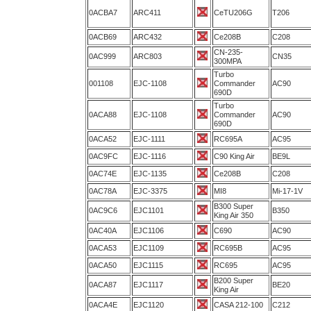
0ACBA7
ARC411
CeTU206G
T206
0ACB69
ARC432
Ce208B
C208
CN-235-
0AC999
ARC803
CN35
300MPA
Turbo
001108
EJC-1108
Commander
AC90
690D
Turbo
0ACA88
EJC-1108
Commander
AC90
690D
0ACA52
EJC-1111
RC695A
AC95
0AC9FC
EJC-1116
C90 King Air
BE9L
0AC74E
EJC-1135
Ce208B
C208
0AC78A
EJC-3375
MI8
Mi-17-1V
B300 Super
0AC9C6
EJC1101
B350
King Air 350
0AC40A
EJC1106
C690
AC90
0ACA53
EJC1109
RC695B
AC95
0ACA50
EJC1115
RC695
AC95
B200 Super
0ACA87
EJC1117
BE20
King Air
0ACA4E
EJC1120
CASA 212-100
C212