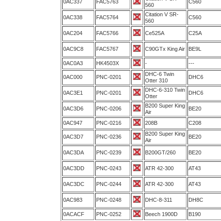
0AC337
FAC5763
C560
560
Citation V SR-
0AC338
FAC5764
C560
560
0AC204
FAC5766
Ce525A
C25A
0AC9C8
FAC5767
C90GTx King Air
BE9L
0AC0A3
HK4503X
-
---
DHC-6 Twin
0AC000
PNC-0201
DHC6
Otter 310
DHC-6-310 Twin
0AC3E1
PNC-0201
DHC6
Otter
B200 Super King
0AC3D6
PNC-0206
BE20
Air
0AC947
PNC-0216
208B
C208
B200 Super King
0AC3D7
PNC-0236
BE20
Air
0AC3DA
PNC-0239
B200GT/260
BE20
0AC3DD
PNC-0243
ATR 42-300
AT43
0AC3DC
PNC-0244
ATR 42-300
AT43
0AC983
PNC-0248
DHC-8-311
DH8C
0ACACF
PNC-0252
Beech 1900D
B190