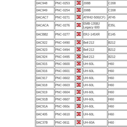
0AC948
PNC-0253
208B
C208
0AC949
PNC-0254
208B
C208
0ACAC7
PNC-0271
ATR42-500(CF)
AT45
EMB-135BJ
0ACACA
PNC-0276
E35L
Legacy 600
0ACBB2
PNC-0277
ERJ-145XR
E145
0AC922
PNC-0490
Bell 212
B212
0AC923
PNC-0494
Bell 212
B212
0AC924
PNC-0495
Bell 212
B212
0AC915
PNC-0600
UH-60L
H60
0AC916
PNC-0601
UH-60L
H60
0AC917
PNC-0602
UH-60L
H60
0AC918
PNC-0603
UH-60L
H60
0AC919
PNC-0604
UH-60L
H60
0AC91B
PNC-0607
UH-60L
H60
0AC91A
PNC-060x
UH-60L
H60
0AC405
PNC-0610
UH-60L
H60
0AC37B
PNC-0611
UH-60A
H60