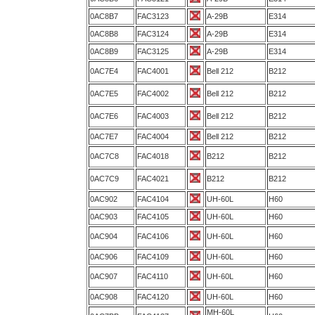
0AC8B7
FAC3123
A-29B
E314
0AC8B8
FAC3124
A-29B
E314
0AC8B9
FAC3125
A-29B
E314
0AC7E4
FAC4001
Bell 212
B212
0AC7E5
FAC4002
Bell 212
B212
0AC7E6
FAC4003
Bell 212
B212
0AC7E7
FAC4004
Bell 212
B212
0AC7C8
FAC4018
B212
B212
0AC7C9
FAC4021
B212
B212
0AC902
FAC4104
UH-60L
H60
0AC903
FAC4105
UH-60L
H60
0AC904
FAC4106
UH-60L
H60
0AC906
FAC4109
UH-60L
H60
0AC907
FAC4110
UH-60L
H60
0AC908
FAC4120
UH-60L
H60
MH-60L