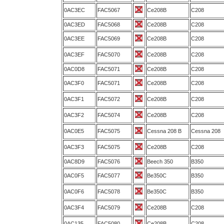
0AC3EC
FAC5067
Ce208B
C208
0AC3ED
FAC5068
Ce208B
C208
0AC3EE
FAC5069
Ce208B
C208
0AC3EF
FAC5070
Ce208B
C208
0AC0D8
FAC5071
Ce208B
C208
0AC3F0
FAC5071
Ce208B
C208
0AC3F1
FAC5072
Ce208B
C208
0AC3F2
FAC5074
Ce208B
C208
0AC0E5
FAC5075
Cessna 208 B
Cessna 208
0AC3F3
FAC5075
Ce208B
C208
0AC8D9
FAC5076
Beech 350
B350
0AC0F5
FAC5077
Be350C
B350
0AC0F6
FAC5078
Be350C
B350
0AC3F4
FAC5079
Ce208B
C208
0AC135
FAC5080
Ce208B
C208