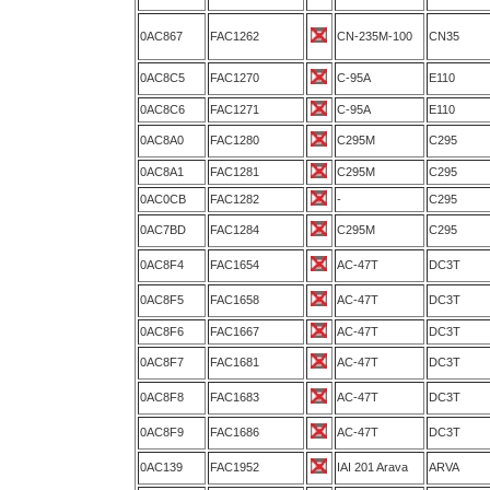
0AC867
FAC1262
CN-235M-100
CN35
0AC8C5
FAC1270
C-95A
E110
0AC8C6
FAC1271
C-95A
E110
0AC8A0
FAC1280
C295M
C295
0AC8A1
FAC1281
C295M
C295
0AC0CB
FAC1282
-
C295
0AC7BD
FAC1284
C295M
C295
0AC8F4
FAC1654
AC-47T
DC3T
0AC8F5
FAC1658
AC-47T
DC3T
0AC8F6
FAC1667
AC-47T
DC3T
0AC8F7
FAC1681
AC-47T
DC3T
0AC8F8
FAC1683
AC-47T
DC3T
0AC8F9
FAC1686
AC-47T
DC3T
0AC139
FAC1952
IAI 201 Arava
ARVA