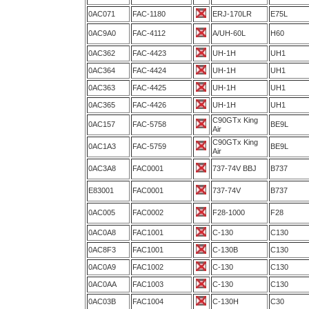
0AC071
FAC-1180
ERJ-170LR
E75L
0AC9A0
FAC-4112
A/UH-60L
H60
0AC362
FAC-4423
UH-1H
UH1
0AC364
FAC-4424
UH-1H
UH1
0AC363
FAC-4425
UH-1H
UH1
0AC365
FAC-4426
UH-1H
UH1
C90GTx King
0AC157
FAC-5758
BE9L
Air
C90GTx King
0AC1A3
FAC-5759
BE9L
Air
0AC3A8
FAC0001
737-74V BBJ
B737
E83001
FAC0001
737-74V
B737
0AC005
FAC0002
F28-1000
F28
0AC0A8
FAC1001
C-130
C130
0AC8F3
FAC1001
C-130B
C130
0AC0A9
FAC1002
C-130
C130
0AC0AA
FAC1003
C-130
C130
0AC03B
FAC1004
C-130H
C30