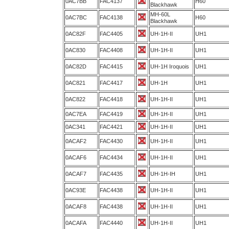
0AC7BB
FAC4137
H60
Blackhawk
MH-60L
0AC7BC
FAC4138
H60
Blackhawk
0AC82F
FAC4405
UH-1H-II
UH1
0AC830
FAC4408
UH-1H-II
UH1
0AC82D
FAC4415
UH-1H Iroquois
UH1
0AC821
FAC4417
UH-1H
UH1
0AC822
FAC4418
UH-1H-II
UH1
0AC7EA
FAC4419
UH-1H-II
UH1
0AC341
FAC4421
UH-1H-II
UH1
0ACAF2
FAC4430
UH-1H-II
UH1
0ACAF6
FAC4434
UH-1H-II
UH1
0ACAF7
FAC4435
UH-1H-IH
UH1
0AC93E
FAC4438
UH-1H-II
UH1
0ACAF8
FAC4438
UH-1H-II
UH1
0ACAFA
FAC4440
UH-1H-II
UH1