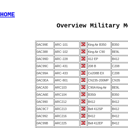
HOME
Overview Military M
0AC99E
ARC-101
King Air B350
B350
0AC388
ARC-102
King Air C90
BE9L
0AC99D
ARC-228
412 EP
B412
0AC99C
ARC-431
208 B
C208
0AC99A
ARC-433
Ce208B EX
C208
0AC0EA
ARC-801
CN235-200MP
CN35
0ACA30
ARC103
C90A King Air
BE9L
0ACA6E
ARC104
B350i
B350
0AC990
ARC212
B412
B412
0AC9C7
ARC213
Bell 412SP
B412
0AC992
ARC216
B412
B412
0AC99B
ARC225
Bell 412EP
B412